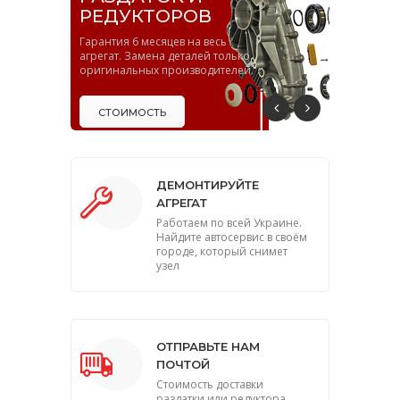
СОЕДИНЕНИЙ
Усиленные зубья, стойкие
к высоким нагрузкам. Метод
востановления собственной разработки
ПОДРОБНЕЕ
ДЕМОНТИРУЙТЕ
АГРЕГАТ
Работаем по всей Украине.
Найдите автосервис в своём
городе, который снимет
узел
ОТПРАВЬТЕ НАМ
ПОЧТОЙ
Стоимость доставки
раздатки или редуктора