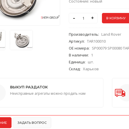
Состояние: новый
-
+
Производитель
:
Land Rover
Артикул
:
TAR100010
ОЕ номера
:
SP00079 SP00080 TA
В наличии
:
1
Единица
:
шт.
Склад
:
Харьков
ВЫКУП РАЗДАТОК
Неисправные агрегаты можно продать нам
НИЕ
ЗАДАТЬ ВОПРОС