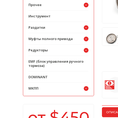
Прочее
Инструмент
Раздатки
Муфты полного привода
Редукторы
EMF (блок управления ручного
тормоза)
DOMINANT
МКПП
от $450
ОПИСА