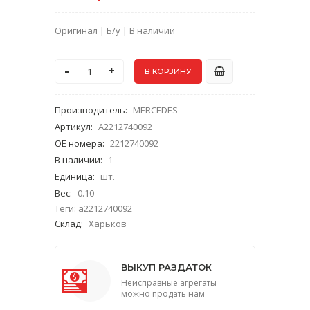
Оригинал | Б/у | В наличии
-
+
Производитель
:
MERCEDES
Артикул
:
A2212740092
ОЕ номера
:
2212740092
В наличии
:
1
Единица
:
шт.
Вес
:
0.10
Теги:
a2212740092
Склад
:
Харьков
ВЫКУП РАЗДАТОК
Неисправные агрегаты
можно продать нам