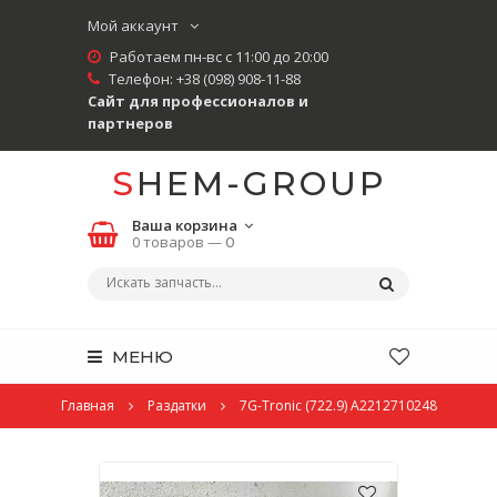
Мой аккаунт
Работаем пн-вс с 11:00 до 20:00
Телефон:
+38 (098) 908-11-88
Сайт для профессионалов и
партнеров
SHEM-GROUP
Ваша корзина
0 товаров —
0
МЕНЮ
Главная
Раздатки
7G-Tronic (722.9) A2212710248