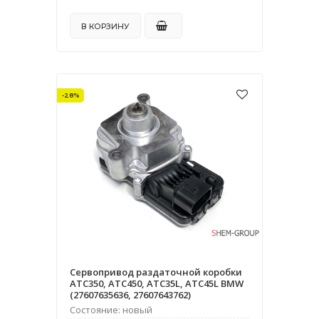
В КОРЗИНУ
-28%
Сервопривод раздаточной коробки
ATC350, ATC450, ATC35L, ATC45L BMW
(27607635636, 27607643762)
Состояние: новый