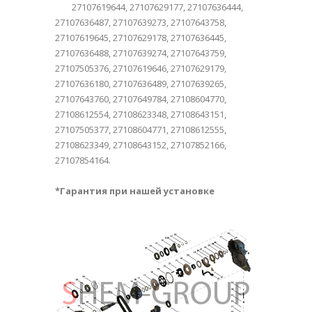
27107619644, 27107629177, 27107636444,
27107636487, 27107639273, 27107643758,
27107619645, 27107629178, 27107636445,
27107636488, 27107639274, 27107643759,
27107505376, 27107619646, 27107629179,
27107636180, 27107636489, 27107639265,
27107643760, 27107649784, 27108604770,
27108612554, 27108623348, 27108643151,
27107505377, 27108604771, 27108612555,
27108623349, 27108643152, 27107852166,
27107854164.
*Гарантия при нашей установке