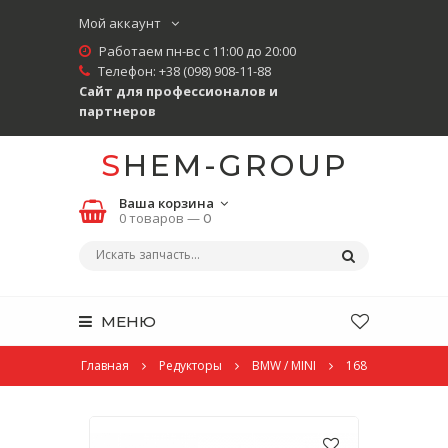
Мой аккаунт
Работаем пн-вс с 11:00 до 20:00
Телефон:
+38 (098) 908-11-88
Сайт для профессионалов и
партнеров
SHEM-GROUP
Ваша корзина
0 товаров —
0
МЕНЮ
Главная
Редукторы
BMW / MINI
168