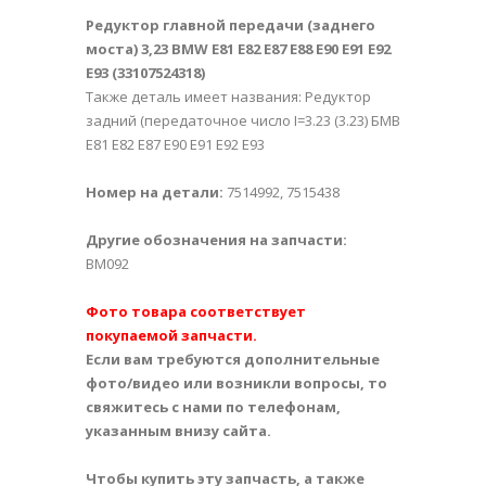
Редуктор главной передачи (заднего
моста) 3,23 BMW E81 E82 E87 E88 E90 E91 E92
E93 (
33107524318
)
Также деталь имеет названия: Редуктор
задний (передаточное число I=3.23 (3.23) БМВ
Е81 Е82 Е87 Е90 Е91 Е92 Е93
Номер на детали:
7514992, 7515438
Другие обозначения на запчасти:
BM092
Фото товара соответствует
покупаемой запчасти.
Если вам требуются дополнительные
фото/видео или возникли вопросы, то
свяжитесь с нами по телефонам,
указанным внизу сайта.
Чтобы купить эту запчасть, а также