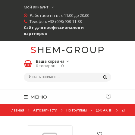
Мой аккаунт
Работаем пн-вс с 11:00 до 20:00
Телефон:
+38 (098) 908-11-88
Сайт для профессионалов и
партнеров
SHEM-GROUP
Ваша корзина
0 товаров —
0
МЕНЮ
Главная
Автозапчасти
По группам
(24) АКПП
ZF