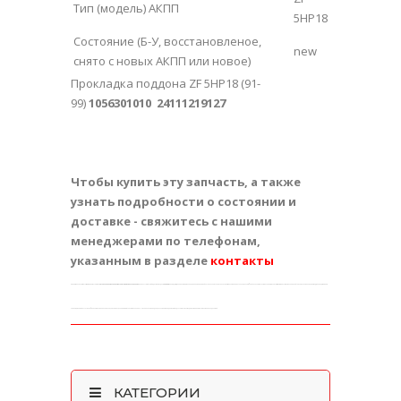
Тип (модель) АКПП
5HP18
Состояние (Б-У, восстановленое,
new
снято c новых АКПП или новое)
Прокладка поддона ZF 5HP18 (91-
99)
1056301010 24111219127
Чтобы купить эту запчасть, а также
узнать подробности о состоянии и
доставке - свяжитесь с нашими
менеджерами по телефонам,
указанным в разделе
контакты
Эту оригинальную запчасть вы можете купить на
Авторазборке / разборке / интернет-магазине
в
Харькове
или получить почтой в других городах
Украины
: Киев Одесса Днепропетровск Запорожье Львов Кривой Рог Николаев Мариуполь Севастополь Винница Макеевка Симферополь Херсон Полтава Чернигов Черкассы Житомир Сумы Хмельницкий Горловка Ровно Кировоград Днепродзержинск
Черновцы Кременчуг Ивано-Франковск Тернополь Белая Церковь Луцк Краматорск Мелитополь Керчь Никополь Северодонецк Славянск Бердянск Ужгород Алчевск Павлоград Евпатория Лисичанск Каменец-Подольский
КАТЕГОРИИ