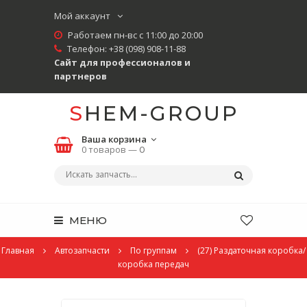
Мой аккаунт
Работаем пн-вс с 11:00 до 20:00
Телефон:
+38 (098) 908-11-88
Сайт для профессионалов и
партнеров
SHEM-GROUP
Ваша корзина
0 товаров —
0
МЕНЮ
Главная
Автозапчасти
По группам
(27) Раздаточная коробка/
коробка передач