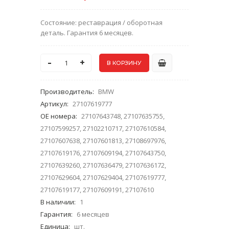
Состояние: реставрация / оборотная
деталь. Гарантия 6 месяцев.
-
+
Производитель
:
BMW
Артикул
:
27107619777
ОЕ номера
:
27107643748, 27107635755,
27107599257, 27102210717, 27107610584,
27107607638, 27107601813, 27108697976,
27107619176, 27107609194, 27107643750,
27107639260, 27107636479, 27107636172,
27107629604, 27107629404, 27107619777,
27107619177, 27107609191, 27107610
В наличии
:
1
Гарантия
:
6 месяцев
Единица
:
шт.