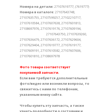
Номера на детали:
27107619777, (7619777)
Номера в каталоге:
27107643748,
27107635755, 27107599257, 27102210717,
27107610584, 27107607638, 27107601813,
27108697976, 27107619176, 27107609194,
27107643750, 27107639260,
27107636479, 27107636172, 27107629604,
27107629404, 27107619777, 27107619177,
27107609191, 27107610582, 27107607606,
27107601810, 27108697978
Фото товара соответствует
покупаемой запчасти.
Если вам требуются дополнительные
фото/видео или возникли вопросы, то
свяжитесь с нами по телефонам,
указанным внизу сайта.
Чтобы купить эту запчасть, а также
узнать подробности о состоянии и