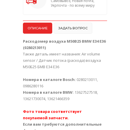
Самовывоз, Новая почта,
Укрпочта - по всему миру
ОПИСАНИЕ
ЗАДАТЬ ВОПРОС
Расходомер воздуха M50B25 BMW E34 E36
(
0280213011
)
Также деталь имеет названия: Air volume
sensor / Датчик потока (расхода) воздуха
М50Б25 БМВ Е34 Е36
Номера в каталоге Bosch:
0280213011
,
0986280116
Номера в каталоге BMW:
13627527518
,
13621730074
,
13621466359
Фото товара соответствует
покупаемой запчасти.
Если вам требуются дополнительные