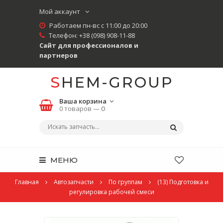
Мой аккаунт
Работаем пн-вс с 11:00 до 20:00
Телефон:
+38 (098) 908-11-88
Сайт для профессионалов и
партнеров
SHEM-GROUP
Ваша корзина
0 товаров —
0
МЕНЮ
Главная
Автозапчасти
По группам
(13) Подготовка и
регулировка рабочей смеси