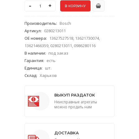
-
+
Производитель
:
Bosch
Артикул
:
0280213011
ОЕ номера
:
13627527518, 13621730074,
13621466359, 0280213011, 0986280116
В наличии
:
под заказ
Гарантия
:
есть
Единица
:
шт.
Склад
:
Харьков
ВЫКУП РАЗДАТОК
Неисправные агрегаты
можно продать нам
ДОСТАВКА