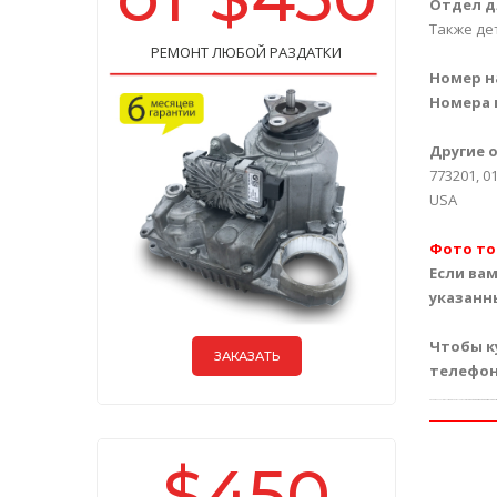
Отдел дл
Также де
РЕМОНТ ЛЮБОЙ РАЗДАТКИ
Номер н
Номера 
Другие 
773201, 0
USA
Фото то
Если ва
указанн
Чтобы к
ЗАКАЗАТЬ
телефон
Эту оригинальную запчасть вы можете купить на
Авторазборке / разборке / интернет-
$450