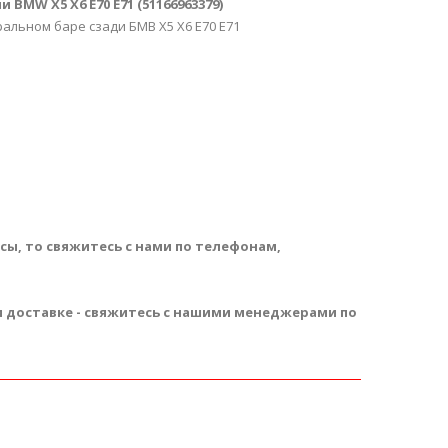
MW X5 X6 E70 E71 (51166963379)
альном баре сзади БМВ Х5 Х6 Е70 Е71
ы, то свяжитесь с нами по телефонам,
 и доставке - свяжитесь с нашими менеджерами по