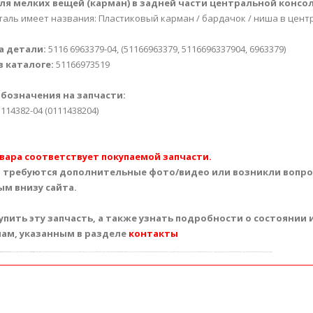
я мелких вещей (карман) в задней части центральной консоли B
таль имеет названия: Пластиковый карман / бардачок / ниша в центр
а детали:
5116 6963379-04, (51166963379, 5116696337904, 6963379)
в каталоге:
51166973519
обозначения на запчасти:
1114382-04 (0111438204)
вара соответствует покупаемой запчасти.
м требуются дополнительные фото/видео или возникли вопрос
ым внизу сайта.
упить эту запчасть, а также узнать подробности о состоянии
ам, указанным в разделе
контакты
магазине
в
Харькове
или получить почтой в других городах
Украины
: Киев Одесса Днепропетровск Запорожье Львов Кривой Рог Николаев Мариуполь Севастополь Винница Макеевка Симферополь Херсон Полтава Чернигов Черкассы Житомир Сумы Хмельницкий Горловка Ровно Кировоград Днепродзержинск Черновцы Кременчуг Ивано-Франковск Тернополь Белая Церковь Луцк Краматорск Мелитополь Керчь Никополь Северодонецк Славянск Бердянск Ужгород Алчевск Павлоград Евпатория Лисичанск Каменец-Подольский