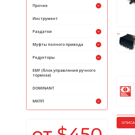
Прочее
Инструмент
Раздатки
Муфты полного привода
Редукторы
EMF (блок управления ручного
тормоза)
DOMINANT
МКПП
ОПИСА
от $450