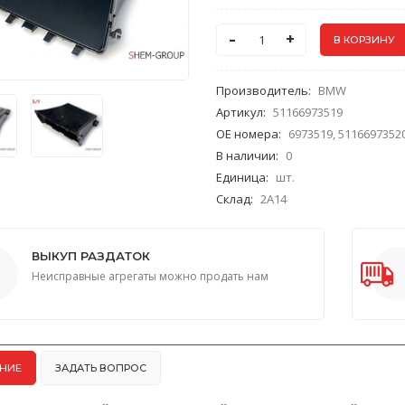
-
+
Производитель
:
BMW
Артикул
:
51166973519
ОЕ номера
:
6973519, 51166973520
В наличии
:
0
Единица
:
шт.
Склад
:
2A14
ВЫКУП РАЗДАТОК
Неисправные агрегаты можно продать нам
НИЕ
ЗАДАТЬ ВОПРОС