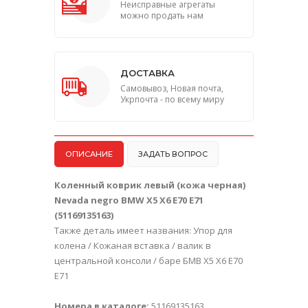
Неисправные агрегаты
можно продать нам
ДОСТАВКА
Самовывоз, Новая почта,
Укрпочта - по всему миру
ОПИСАНИЕ
ЗАДАТЬ ВОПРОС
Коленный коврик левый (кожа черная)
Nevada negro BMW X5 X6 E70 E71
(51169135163)
Также деталь имеет названия: Упор для
колена / Кожаная вставка / валик в
центральной консоли / баре БМВ Х5 Х6 Е70
Е71
Номера в каталоге:
51169135163