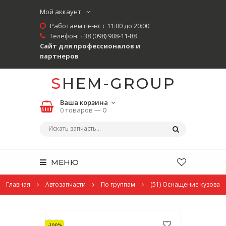
Мой аккаунт
Работаем пн-вс с 11:00 до 20:00
Телефон:
+38 (098) 908-11-88
Сайт для профессионалов и
партнеров
SHEM-GROUP
Ваша корзина
0 товаров —
0
МЕНЮ
Главная
Автозапчасти
По группам
(51) Оснащение кузова
-100%