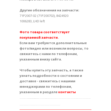
Другие обозначения на запчасти:
71P2007-02 (71P200702), 8424920
1006283, LHD left
Фото товара соответствует
покупаемой запчасти.
Если вам требуются дополнительные
фото/видео или возникли вопросы, то
свяжитесь с нами по телефонам,
указанным внизу сайта.
Чтобы купить эту запчасть, а также
узнать подробности о состоянии и
доставке - свяжитесь с нашими
менеджерами по телефонам,
указанным в разделе
контакты
Эту оригинальную запчасть вы можете купить на
Авторазборке / разборке / интернет-магазине
в
Харькове
или получить почтой в других городах
Украины
: Киев Одесса Днепропетровск Запорожье Львов Кривой Рог Николаев Мариуполь Севастополь Винница Макеевка Симферополь Херсон Полтава Чернигов Черкассы Житомир Сумы Хмельницкий Горловка Ровно Кировоград Днепродзержинск
Черновцы Кременчуг Ивано-Франковск Тернополь Белая Церковь Луцк Краматорск Мелитополь Керчь Никополь Северодонецк Славянск Бердянск Ужгород Алчевск Павлоград Евпатория Лисичанск Каменец-Подольский