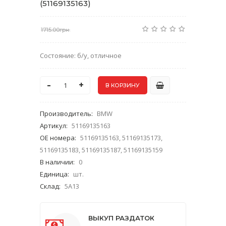
(51169135163)
1715.00грн.
Состояние: б/у, отличное
-
+
Производитель
:
BMW
Артикул
:
51169135163
ОЕ номера
:
51169135163, 51169135173,
51169135183, 51169135187, 51169135159
В наличии
:
0
Единица
:
шт.
Склад
:
5A13
ВЫКУП РАЗДАТОК